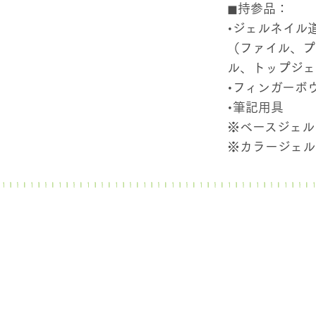
◼︎持参品：
•ジェルネイル
（ファイル、プ
ル、トップジェ
•フィンガーボ
•筆記用具
※ベースジェル
※カラージェル