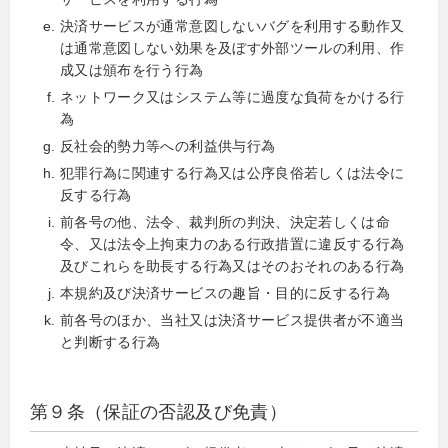
決済サービスが通常意図しないバグを利用する動作又
は通常意図しない効果を及ぼす外部ツールの利用、作
成又は頒布を行う行為
ネットワーク又はシステム等に過度な負荷をかける行
為
反社会的勢力等への利益供与行為
犯罪行為に関連する行為又は公序良俗若しくは法令に
反する行為
前各号の他、法令、裁判所の判決、決定若しくは命
令、又は法令上拘束力のある行政措置に違反する行為
及びこれらを助長する行為又はそのおそれのある行為
本規約及び決済サービスの趣旨・目的に反する行為
前各号のほか、当社又は決済サービス提供者が不適当
と判断する行為
第９条（保証の否認及び免責）